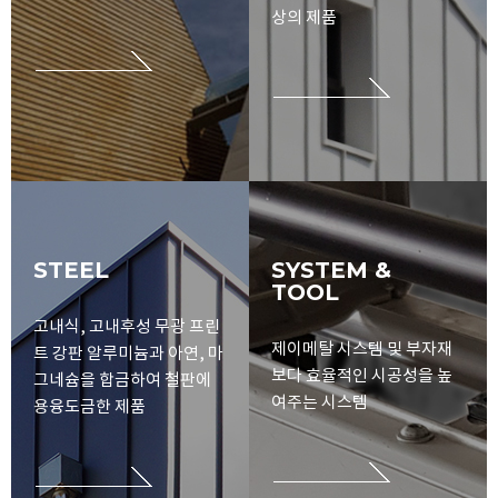
상의 제품
STEEL
SYSTEM &
TOOL
고내식, 고내후성 무광 프린
제이메탈 시스템 및 부자재
트 강판
알루미늄과 아연, 마
보다 효율적인 시공성을
높
그네슘을 합금하여
철판에
여주는 시스템
용융도금한 제품