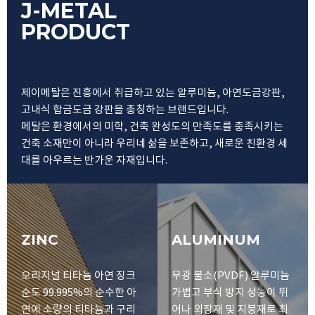
J-METAL
PRODUCT
제이메탈은 진흥에서 취급하고 있는 알루미늄, 아연도금강판,
고내식 합금도금 강판을 총칭하는 브랜드입니다.
메탈은 환경에서의 미학, 건축 완성도의 만족도를 충족시키는
건축 소재만이 아니라 우리네 삶을 보존하고, 새로운 친환경 세
대를 아우르는 반가운 자재입니다.
ZINC
ALUMINUM
오리지널 티타늄 아연 징크
무광 불소(PVDF) 알루미늄
순도 99.995%의 순수한 아
가볍고 부식 방지 성능이 뛰
연에
소량의 티타늄과 구리
어나
외장재 및 지붕재로 최