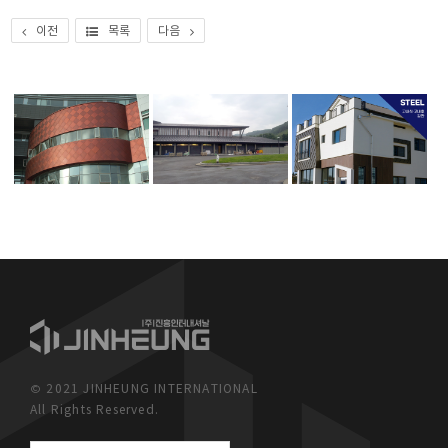
이전
목록
다음
© 2021 JINHEUNG INTERNATIONAL
All Rights Reserved.