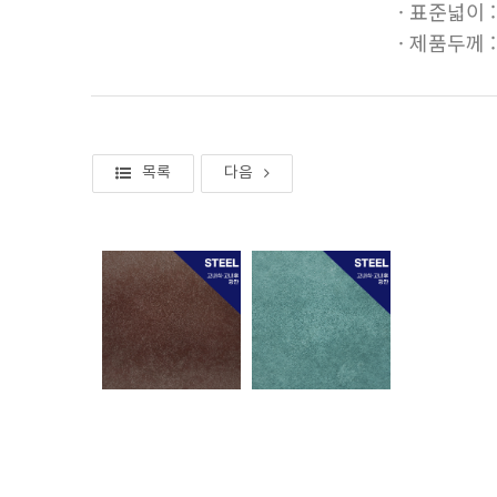
· 표준넓이 : 
· 제품두께 : 0
목록
다음