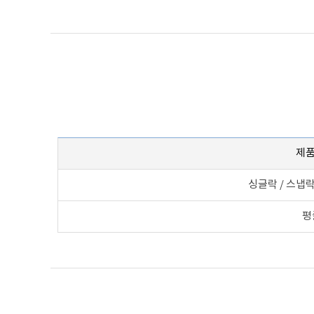
제품
싱글락 / 스냅락
평